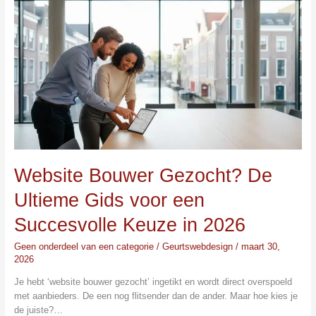
Bouwer
Gezocht?
De
Ultieme
Gids
voor
een
Succesvolle
Keuze
in
2026
Website Bouwer Gezocht? De
Ultieme Gids voor een
Succesvolle Keuze in 2026
Geen onderdeel van een categorie
/
Geurtswebdesign
/
maart 30,
2026
Je hebt ‘website bouwer gezocht’ ingetikt en wordt direct overspoeld
met aanbieders. De een nog flitsender dan de ander. Maar hoe kies je
de juiste?…