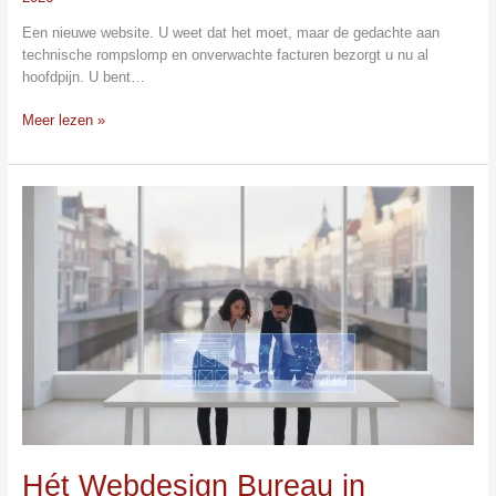
Een nieuwe website. U weet dat het moet, maar de gedachte aan
technische rompslomp en onverwachte facturen bezorgt u nu al
hoofdpijn. U bent…
Meer lezen »
Hét
Webdesign
Bureau
in
Nederland
Vinden:
De
Ultieme
Gids
voor
2026
Hét Webdesign Bureau in