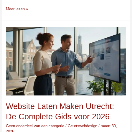
Meer lezen »
Website
Laten
Maken
Utrecht:
De
Complete
Gids
voor
2026
Website Laten Maken Utrecht:
De Complete Gids voor 2026
Geen onderdeel van een categorie
/
Geurtswebdesign
/
maart 30,
2026