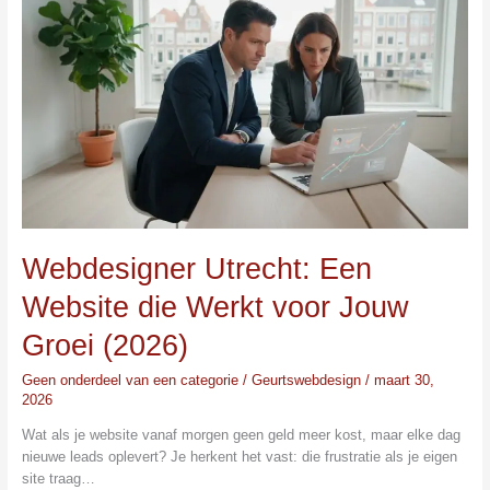
Utrecht:
Een
Website
die
Werkt
voor
Jouw
Groei
(2026)
Webdesigner Utrecht: Een
Website die Werkt voor Jouw
Groei (2026)
Geen onderdeel van een categorie
/
Geurtswebdesign
/
maart 30,
2026
Wat als je website vanaf morgen geen geld meer kost, maar elke dag
nieuwe leads oplevert? Je herkent het vast: die frustratie als je eigen
site traag…