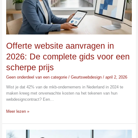
complete
gids
voor
een
scherpe
prijs
Offerte website aanvragen in
2026: De complete gids voor een
scherpe prijs
Geen onderdeel van een categorie
/
Geurtswebdesign
/
april 2, 2026
Wist je dat 42% van de mkb-ondernemers in Nederland in 2024 te
maken kreeg met onverwachte kosten na het tekenen van hun
webdesigncontract? Een…
Meer lezen »
Website