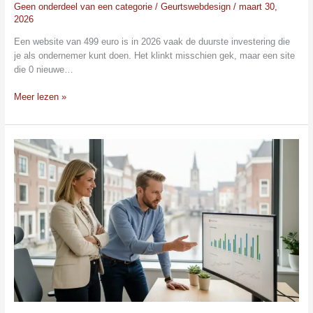
Geen onderdeel van een categorie
/
Geurtswebdesign
/
maart 30,
2026
Een website van 499 euro is in 2026 vaak de duurste investering die
je als ondernemer kunt doen. Het klinkt misschien gek, maar een site
die 0 nieuwe…
Meer lezen »
Website
laten
maken
in
Utrecht:
De
gids
voor
een
winstgevende
online
aanwezigheid