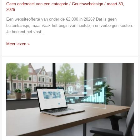
Geen onderdeel van een categorie
/
Geurtswebdesign
/
maart 30,
2026
Een websiteofferte van onder de €2.000 in 2026? Dat is geen
buitenkansje, maar vaak het begin van hoofdpijn en verborgen kosten.
Je herkent het vast…
Meer lezen »
Webdesigner
voor
MKB:
Een
Website
die
Werkt
voor
Jouw
Bedrijf
in
2026