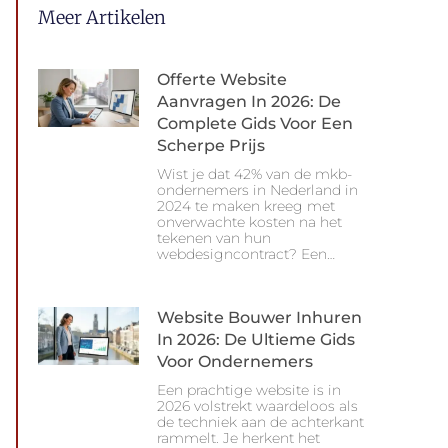
e
k
t
t
Meer Artikelen
b
e
t
s
o
d
e
a
o
i
r
p
k
n
p
Offerte Website
Aanvragen In 2026: De
Complete Gids Voor Een
Scherpe Prijs
Wist je dat 42% van de mkb-
ondernemers in Nederland in
2024 te maken kreeg met
onverwachte kosten na het
tekenen van hun
webdesigncontract? Een…
Website Bouwer Inhuren
In 2026: De Ultieme Gids
Voor Ondernemers
Een prachtige website is in
2026 volstrekt waardeloos als
de techniek aan de achterkant
rammelt. Je herkent het