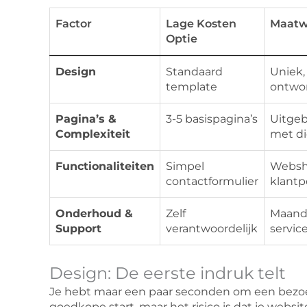
Factor
Lage Kosten
Maatw
Optie
Design
Standaard
Uniek,
template
ontwo
Pagina’s &
3-5 basispagina’s
Uitgeb
Complexiteit
met d
Functionaliteiten
Simpel
Websho
contactformulier
klantp
Onderhoud &
Zelf
Maande
Support
verantwoordelijk
servic
Design: De eerste indruk telt
Je hebt maar een paar seconden om een bezoek
goedkope start, maar het risico is dat je websi