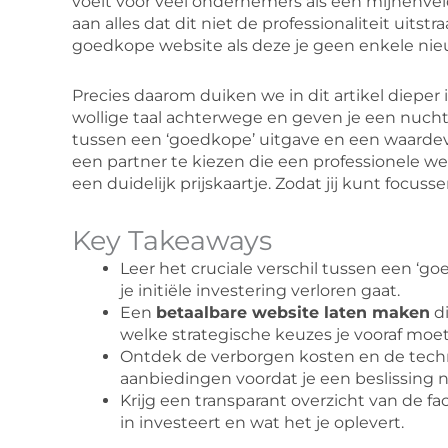
voelt voor veel ondernemers als een mijnenvel
aan alles dat dit niet de professionaliteit uitst
goedkope website als deze je geen enkele nie
Precies daarom duiken we in dit artikel dieper
wollige taal achterwege en geven je een nuchter
tussen een ‘goedkope’ uitgave en een waardev
een partner te kiezen die een professionele w
een duidelijk prijskaartje. Zodat jij kunt focu
Key Takeaways
Leer het cruciale verschil tussen een ‘g
je initiële investering verloren gaat.
Een
betaalbare website laten maken
di
welke strategische keuzes je vooraf moe
Ontdek de verborgen kosten en de tech
aanbiedingen voordat je een beslissing 
Krijg een transparant overzicht van de fac
in investeert en wat het je oplevert.