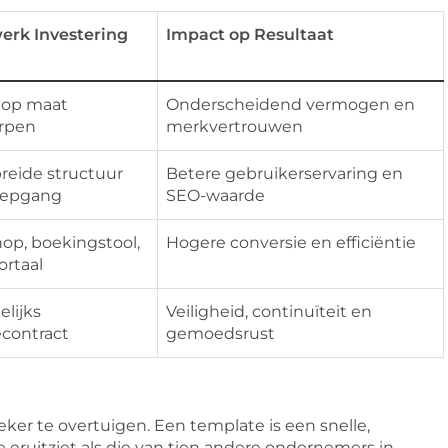
erk Investering
Impact op Resultaat
 op maat
Onderscheidend vermogen en
rpen
merkvertrouwen
reide structuur
Betere gebruikerservaring en
iepgang
SEO-waarde
p, boekingstool,
Hogere conversie en efficiëntie
ortaal
lijks
Veiligheid, continuïteit en
econtract
gemoedsrust
er te overtuigen. Een template is een snelle,
te eruitziet als die van tien andere ondernemers in