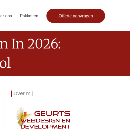
Offerte aanvragen
er ons
Pakketten
n In 2026:
ol
Over mij