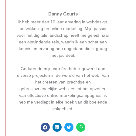
Danny Geurts
Ik heb meer dan 10 jaar ervaring in webdesign,
ontwikkeling en online marketing. Mijn passie
voor het digitale landschap heeft me geleid naar
een opwindende reis, waarin ik een schat aan
kennis en ervaring heb opgedaan die ik graag
met jou deel.
Gedurende mijn carrière heb ik gewerkt aan
diverse projecten in de wereld van het web. Van
het creëren van prachtige en
gebruiksvriendelijke websites tot het opzetten
van effectieve online marketingcampagnes, ik
heb me verdiept in elke hoek van dit boeiende
vakgebied.
F
L
T
W
a
i
w
h
c
n
i
a