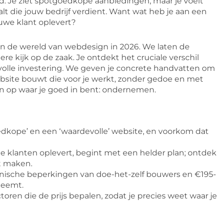
d. Je ziet spotgoedkope aanbiedingen, maar je voelt
raalt die jouw bedrijf verdient. Want wat heb je aan een
uwe klant oplevert?
 in de wereld van webdesign in 2026. We laten de
e kijk op de zaak. Je ontdekt het cruciale verschil
olle investering. We geven je concrete handvatten om
ebsite bouwt die voor je werkt, zonder gedoe en met
ssen op waar je goed in bent: ondernemen.
oedkope’ en een ‘waardevolle’ website, en voorkom dat
e klanten oplevert, begint met een helder plan; ontdek
t maken.
nische beperkingen van doe-het-zelf bouwers en €195-
neemt.
toren die de prijs bepalen, zodat je precies weet waar je