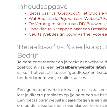
Inhoudsopgave
'Betaalbaar' vs. 'Goedkoop': Het Cruciale 
Wat Bepaalt de Prijs van een Website? E
De Verborgen Kosten van DIY Bouwers e
Checklist: In 5 Stappen naar een Betaal
Geurts Webdesign: Jouw Partner voor ee
‘Betaalbaar’ vs. ‘Goedkoop’:
Bedrijf
Je bent ondernemer en je zoekt een website di
zoektocht naar een
betaalbare website late
valkuil: het verschil tussen ‘goedkoop’ en ‘betaa
het fundament van je online succes.
Een ‘goedkope’ website is vaak precies dat: ee
lost je directe probleem op (je hebt een webs
Een ‘betaalbare’ website daarentegen is een s
om op de lange termijn meer klanten en omzet 