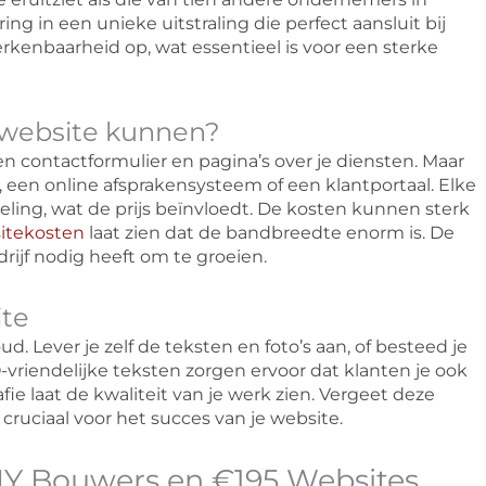
g in een unieke uitstraling die perfect aansluit bij
kenbaarheid op, wat essentieel is voor een sterke
e website kunnen?
en contactformulier en pagina’s over je diensten. Maar
 een online afsprakensysteem of een klantportaal. Elke
keling, wat de prijs beïnvloedt. De kosten kunnen sterk
sitekosten
laat zien dat de bandbreedte enorm is. De
rijf nodig heeft om te groeien.
ite
d. Lever je zelf de teksten en foto’s aan, of besteed je
O-vriendelijke teksten zorgen ervoor dat klanten je ook
ie laat de kwaliteit van je werk zien. Vergeet deze
cruciaal voor het succes van je website.
IY Bouwers en €195 Websites