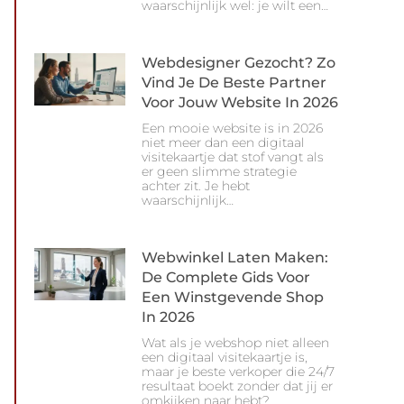
waarschijnlijk wel: je wilt een…
Webdesigner Gezocht? Zo
Vind Je De Beste Partner
Voor Jouw Website In 2026
Een mooie website is in 2026
niet meer dan een digitaal
visitekaartje dat stof vangt als
er geen slimme strategie
achter zit. Je hebt
waarschijnlijk…
Webwinkel Laten Maken:
De Complete Gids Voor
Een Winstgevende Shop
In 2026
Wat als je webshop niet alleen
een digitaal visitekaartje is,
maar je beste verkoper die 24/7
resultaat boekt zonder dat jij er
omkijken naar hebt?…