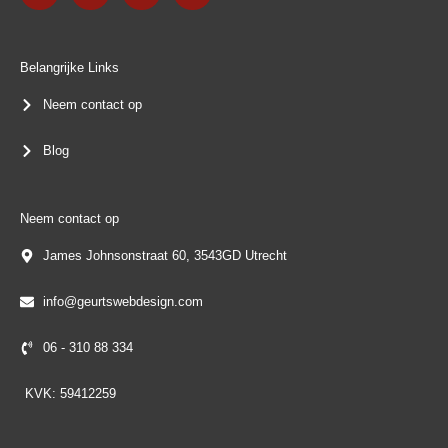
e
t
k
t
b
a
e
s
o
g
d
a
o
r
i
p
k
a
n
p
Belangrijke Links
-
m
f
Neem contact op
Blog
Neem contact op
James Johnsonstraat 60, 3543GD Utrecht
info@geurtswebdesign.com
06 - 310 88 334
KVK: 59412259