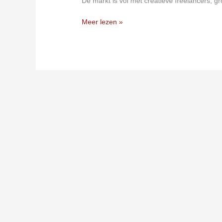
De markt is vol met creatieve freelancers, g
Meer lezen »