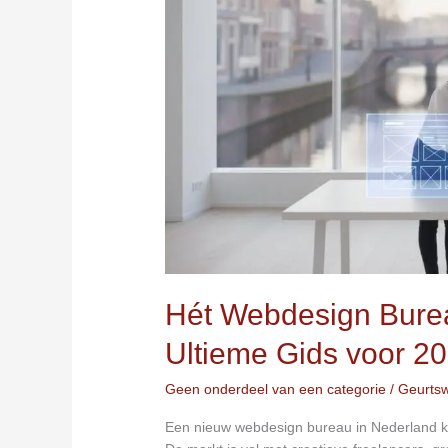
Vinden:
De
Ultieme
Gids
voor
2026
Hét Webdesign Burea
Ultieme Gids voor 2
Geen onderdeel van een categorie
/
Geurts
Een nieuw webdesign bureau in Nederland ki