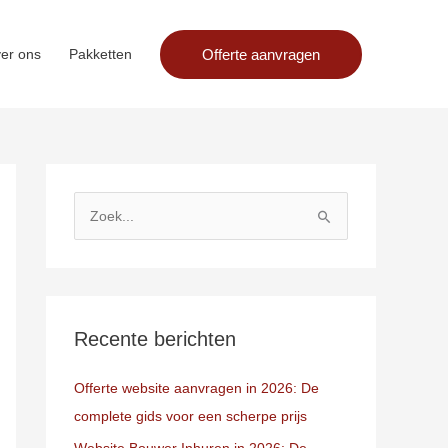
Offerte aanvragen
er ons
Pakketten
Z
o
e
k
n
Recente berichten
a
Offerte website aanvragen in 2026: De
a
complete gids voor een scherpe prijs
r
:
Website Bouwer Inhuren in 2026: De