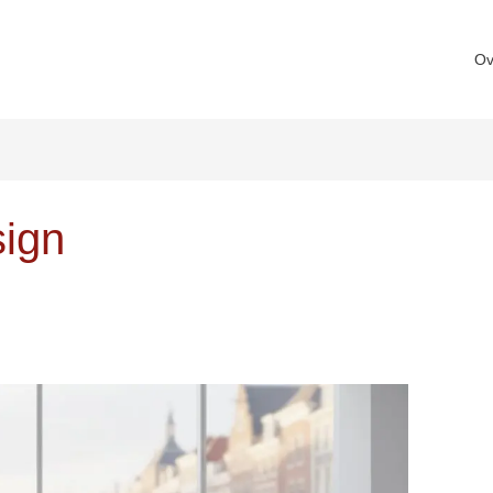
Ov
sign