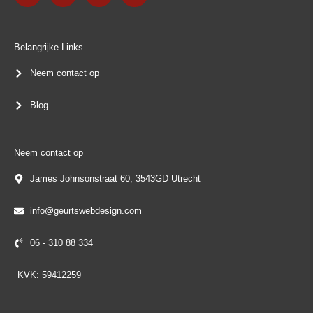
e
t
k
t
b
a
e
s
o
g
d
a
o
r
i
p
k
a
n
p
Belangrijke Links
-
m
f
Neem contact op
Blog
Neem contact op
James Johnsonstraat 60, 3543GD Utrecht
info@geurtswebdesign.com
06 - 310 88 334
KVK: 59412259