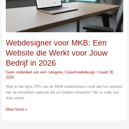
Werkt
voor
Jouw
Bedrijf
in
2026
Webdesigner voor MKB: Een
Website die Werkt voor Jouw
Bedrijf in 2026
Geen onderdeel van een categorie
/
Geurtswebdesign
/
maart 30,
2026
Wist je dat bijna 70% van de MKB-ondernemers vindt dat hun website
niet de resultaten oplevert die ze hadden verwacht? Het is vaak een
dure online…
Meer lezen »