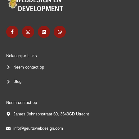
F
I
L
W
a
n
i
h
c
s
n
a
e
t
k
t
b
a
e
s
o
g
d
a
o
r
i
p
k
a
n
p
Belangrijke Links
-
m
f
Neem contact op
Blog
Neem contact op
James Johnsonstraat 60, 3543GD Utrecht
info@geurtswebdesign.com