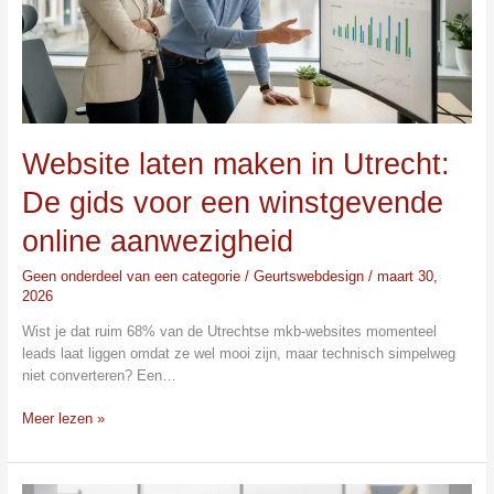
gids
voor
een
winstgevende
online
aanwezigheid
Website laten maken in Utrecht:
De gids voor een winstgevende
online aanwezigheid
Geen onderdeel van een categorie
/
Geurtswebdesign
/
maart 30,
2026
Wist je dat ruim 68% van de Utrechtse mkb-websites momenteel
leads laat liggen omdat ze wel mooi zijn, maar technisch simpelweg
niet converteren? Een…
Meer lezen »
Hét