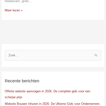
freelancers, grote…
Meer lezen »
Z
o
e
k
n
Recente berichten
a
Offerte website aanvragen in 2026: De complete gids voor een
a
scherpe prijs
r
:
Website Bouwer Inhuren in 2026: De Ultieme Gids voor Ondernemers