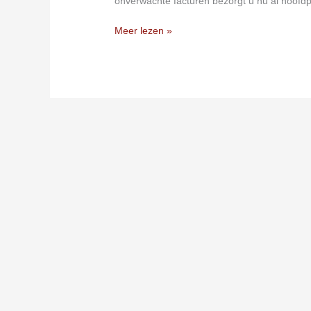
onverwachte facturen bezorgt u nu al hoofd
Meer lezen »