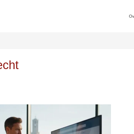
Ov
echt