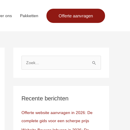
Offerte aanvragen
er ons
Pakketten
Z
o
e
k
n
Recente berichten
a
Offerte website aanvragen in 2026: De
a
complete gids voor een scherpe prijs
r
:
Website Bouwer Inhuren in 2026: De