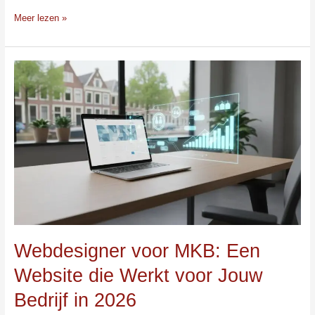
Meer lezen »
Webdesigner
voor
MKB:
Een
Website
die
Werkt
voor
Jouw
Bedrijf
in
2026
Webdesigner voor MKB: Een
Website die Werkt voor Jouw
Bedrijf in 2026