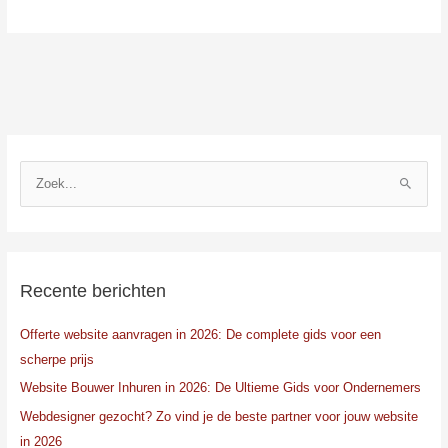
Z
o
e
k
n
Recente berichten
a
Offerte website aanvragen in 2026: De complete gids voor een
a
scherpe prijs
r
:
Website Bouwer Inhuren in 2026: De Ultieme Gids voor Ondernemers
Webdesigner gezocht? Zo vind je de beste partner voor jouw website
in 2026