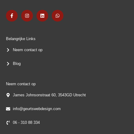
F
I
L
W
a
n
i
h
c
s
n
a
e
t
k
t
b
a
e
s
o
g
d
a
o
r
i
p
k
a
n
p
Belangrijke Links
-
m
f
Neem contact op
Blog
Neem contact op
James Johnsonstraat 60, 3543GD Utrecht
info@geurtswebdesign.com
06 - 310 88 334