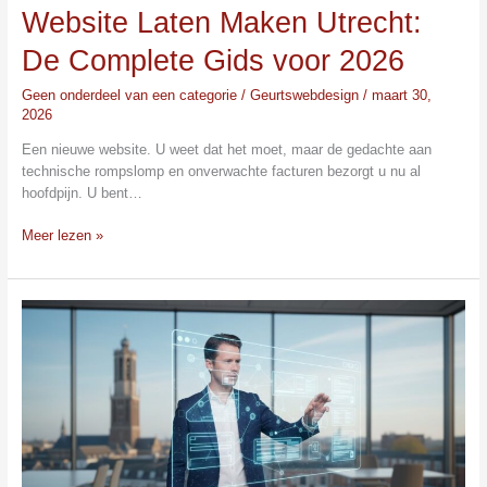
Website Laten Maken Utrecht:
De Complete Gids voor 2026
Geen onderdeel van een categorie
/
Geurtswebdesign
/
maart 30,
2026
Een nieuwe website. U weet dat het moet, maar de gedachte aan
technische rompslomp en onverwachte facturen bezorgt u nu al
hoofdpijn. U bent…
Meer lezen »
Maatwerk
Website
voor
MKB:
De
Investering
die
Zichzelf
Terugverdient