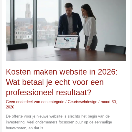
maken
website
in
2026:
Wat
betaal
je
echt
voor
een
professioneel
resultaat?
Kosten maken website in 2026:
Wat betaal je echt voor een
professioneel resultaat?
Geen onderdeel van een categorie
/
Geurtswebdesign
/
maart 30,
2026
De offerte voor je nieuwe website is slechts het begin van de
investering. Veel ondernemers focussen puur op de eenmalige
bouwkosten, en dat is…