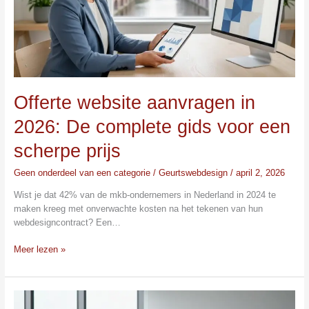
complete
gids
voor
een
scherpe
prijs
Offerte website aanvragen in
2026: De complete gids voor een
scherpe prijs
Geen onderdeel van een categorie
/
Geurtswebdesign
/
april 2, 2026
Wist je dat 42% van de mkb-ondernemers in Nederland in 2024 te
maken kreeg met onverwachte kosten na het tekenen van hun
webdesigncontract? Een…
Meer lezen »
Kosten