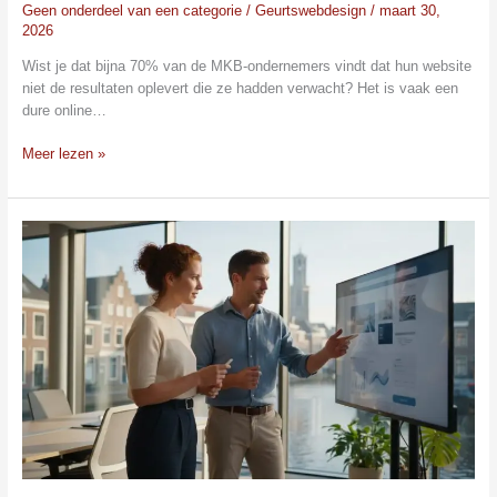
Geen onderdeel van een categorie
/
Geurtswebdesign
/
maart 30,
2026
Wist je dat bijna 70% van de MKB-ondernemers vindt dat hun website
niet de resultaten oplevert die ze hadden verwacht? Het is vaak een
dure online…
Meer lezen »
Website
Laten
Maken
Utrecht:
De
Complete
Gids
voor
2026