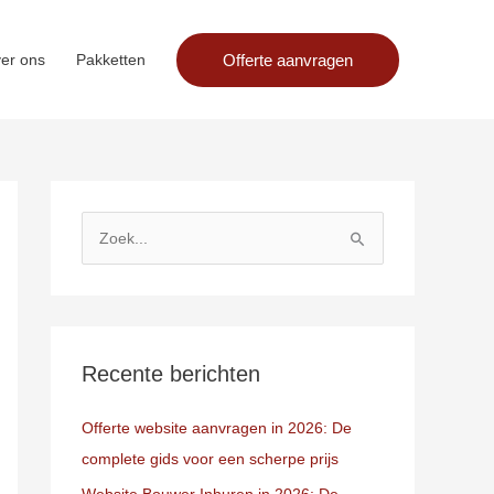
Offerte aanvragen
er ons
Pakketten
Z
o
e
k
n
Recente berichten
a
Offerte website aanvragen in 2026: De
a
complete gids voor een scherpe prijs
r
:
Website Bouwer Inhuren in 2026: De