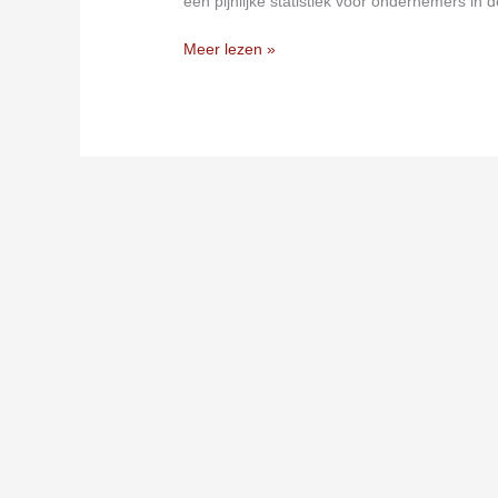
een pijnlijke statistiek voor ondernemers in
Meer lezen »