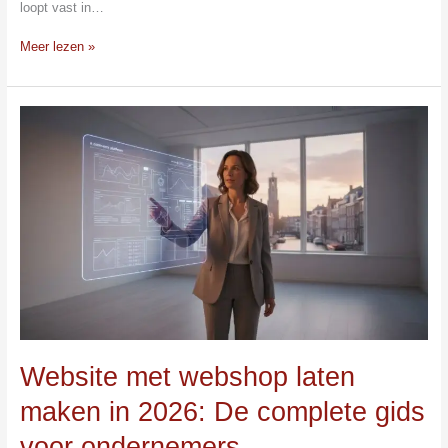
loopt vast in…
Meer lezen »
Website
met
webshop
laten
maken
in
2026:
De
complete
gids
voor
ondernemers
Website met webshop laten
maken in 2026: De complete gids
voor ondernemers