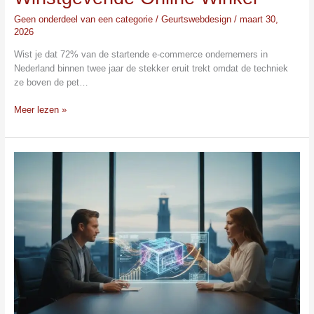
Geen onderdeel van een categorie
/
Geurtswebdesign
/
maart 30,
2026
Wist je dat 72% van de startende e-commerce ondernemers in
Nederland binnen twee jaar de stekker eruit trekt omdat de techniek
ze boven de pet…
Meer lezen »
Webshop
op
Maat
Laten
Maken:
De
Strategische
Keuze
voor
Groei
in
2026