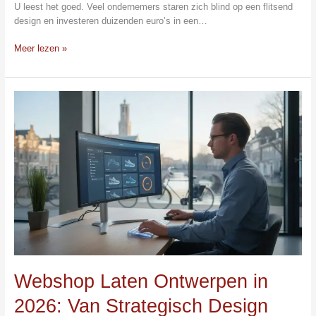
U leest het goed. Veel ondernemers staren zich blind op een flitsend
design en investeren duizenden euro’s in een…
Meer lezen »
Webshop
Laten
Ontwerpen
in
2026:
Van
Strategisch
Design
naar
Online
Groei
Webshop Laten Ontwerpen in
2026: Van Strategisch Design