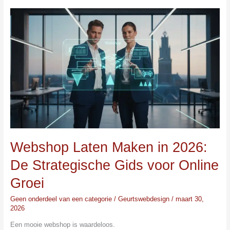
Webshop
Laten
Maken
in
2026:
De
Strategische
Gids
voor
Online
Groei
Webshop Laten Maken in 2026:
De Strategische Gids voor Online
Groei
Geen onderdeel van een categorie
/
Geurtswebdesign
/
maart 30,
2026
Een mooie webshop is waardeloos.