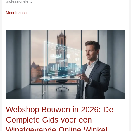
professionele…
Meer lezen »
Webshop
Bouwen
in
2026:
De
Complete
Gids
voor
een
Winstgevende
Online
Winkel
Webshop Bouwen in 2026: De
Complete Gids voor een
Winstgevende Online Winkel