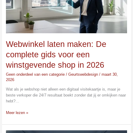
voor
een
winstgevende
shop
in
2026
Webwinkel laten maken: De
complete gids voor een
winstgevende shop in 2026
Geen onderdeel van een categorie
/
Geurtswebdesign
/
maart 30,
2026
Wat als je webshop niet alleen een digitaal visitekaartje is, maar je
beste verkoper die 24/7 resultaat boekt zonder dat jij er omkijken naar
hebt?…
Meer lezen »
Professionele