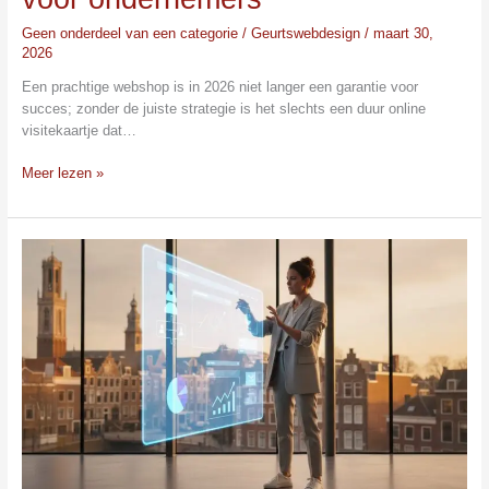
Geen onderdeel van een categorie
/
Geurtswebdesign
/
maart 30,
2026
Een prachtige webshop is in 2026 niet langer een garantie voor
succes; zonder de juiste strategie is het slechts een duur online
visitekaartje dat…
Meer lezen »
Webshop
Laten
Ontwikkelen:
De
Gids
voor
een
Winstgevende
Online
Winkel
in
2026