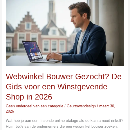
Webwinkel
Bouwer
Gezocht?
De
Gids
voor
een
Winstgevende
Shop
in
2026
Webwinkel Bouwer Gezocht? De
Gids voor een Winstgevende
Shop in 2026
Geen onderdeel van een categorie
/
Geurtswebdesign
/
maart 30,
2026
Wat heb je aan een flitsende online etalage als de kassa nooit rinkelt?
Ruim 65% van de ondernemers die een webwinkel bouwer zoeken,