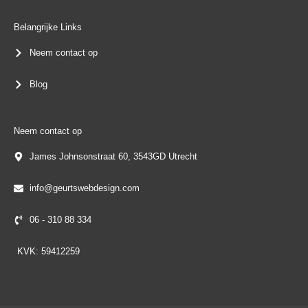
o
g
d
a
o
r
i
p
k
a
n
p
Belangrijke Links
-
m
f
Neem contact op
Blog
Neem contact op
James Johnsonstraat 60, 3543GD Utrecht
info@geurtswebdesign.com
06 - 310 88 334
KVK: 59412259